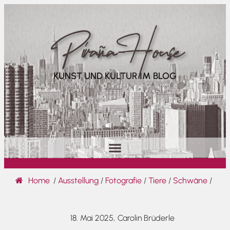
Piraña House
KUNST UND KULTUR IM BLOG
Home
/
Ausstellung
/
Fotografie
/
Tiere
/
Schwäne
/
18. Mai 2025,
Carolin Brüderle