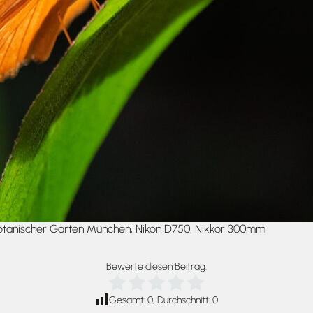
 Botanischer Garten München, Nikon D750, Nikkor 300mm
Bewerte diesen Beitrag:
Gesamt:
0
, Durchschnitt:
0