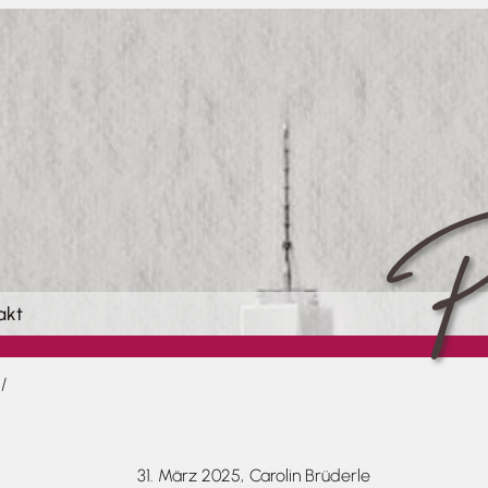
Pi
akt
/
31. März 2025,
Carolin Brüderle