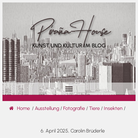
Piraña House
KUNST UND KULTUR IM BLOG
Home
/
Ausstellung
/
Fotografie
/
Tiere
/
Insekten
/
6. April 2025,
Carolin Brüderle