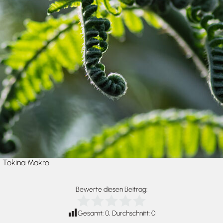
, Tokina Makro
Bewerte diesen Beitrag:
Gesamt:
0
, Durchschnitt:
0