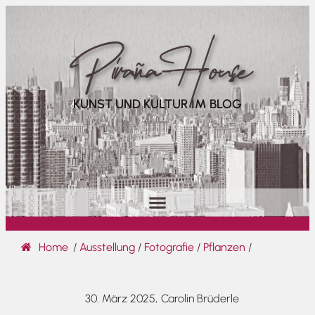
Piraña House
KUNST UND KULTUR IM BLOG
Home
/
Ausstellung
/
Fotografie
/
Pflanzen
/
30. März 2025,
Carolin Brüderle