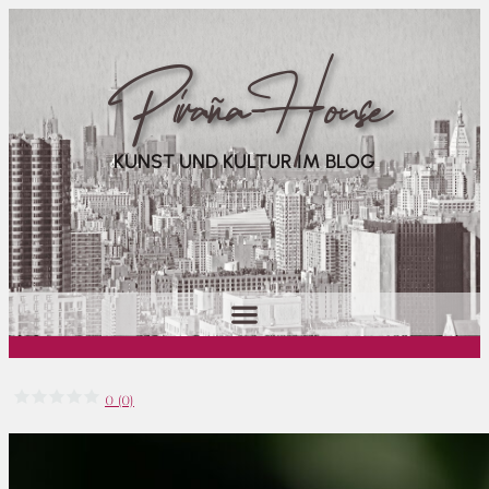
Piraña House
KUNST UND KULTUR IM BLOG
0 (0)